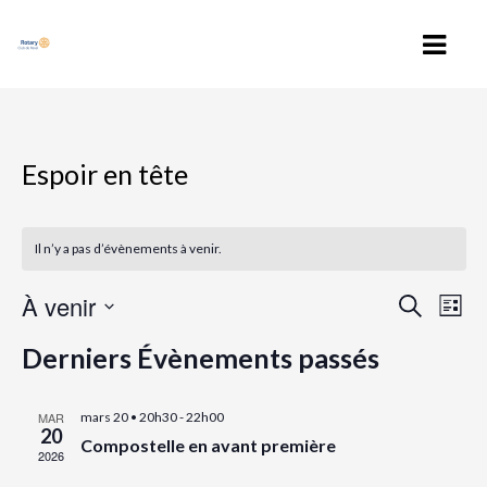
ACCUEIL
Espoir en tête
ROTARY CLUB DE REVEL
NOS ACTIONS
Il n’y a pas d’évènements à venir.
CONTACT
À venir
R
N
R
L
NEWS
a
e
e
i
S
v
c
Derniers Évènements passés
s
é
AGENDA
c
i
h
t
e
g
l
h
e
r
a
VOTRE ESPACE
e
MAR
mars 20 • 20h30
-
22h00
c
e
t
20
c
Compostelle en avant première
h
i
2026
r
t
e
o