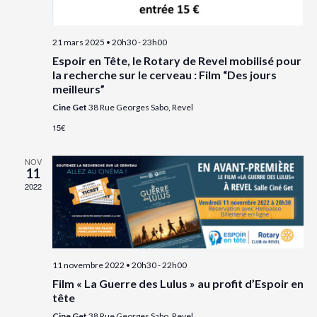
d
e
21 mars 2025 • 20h30
-
23h00
v
Espoir en Tête, le Rotary de Revel mobilisé pour
u
la recherche sur le cerveau : Film “Des jours
meilleurs”
e
Cine Get
38 Rue Georges Sabo, Revel
s
15€
É
v
NOV
11
è
2022
n
e
m
e
11 novembre 2022 • 20h30
-
22h00
n
Film « La Guerre des Lulus » au profit d’Espoir en
tête
t
Cine Get
38 Rue Georges Sabo, Revel