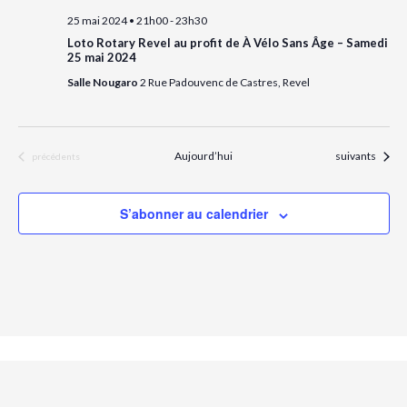
e
n
e
v
25 mai 2024 • 21h00
-
23h30
n
u
Loto Rotary Revel au profit de À Vélo Sans Âge – Samedi
e
e
e
25 mai 2024
z
t
s
Salle Nougaro
2 Rue Padouvenc de Castres, Revel
É
u
n
v
n
a
è
e
n
Évènements
v
Aujourd’hui
suivants
Évènements
précédents
d
e
a
i
m
e
t
g
S’abonner au calendrier
n
e
a
t
.
t
i
o
n
d