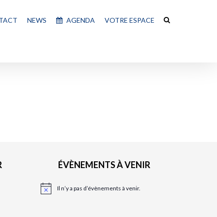
TACT
NEWS
AGENDA
VOTRE ESPACE
R
ÉVÈNEMENTS À VENIR
Il n’y a pas d’évènements à venir.
N
o
t
i