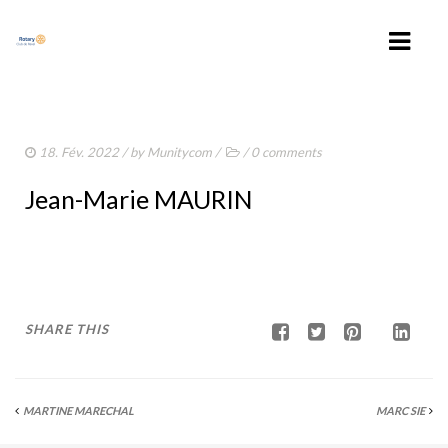
ACCUEIL
18. Fév. 2022
/ by
Munitycom
/
/
0 comments
ROTARY CLUB DE REVEL
Jean-Marie MAURIN
NOS ACTIONS
CONTACT
NEWS
SHARE THIS
AGENDA
VOTRE ESPACE
MARTINE MARECHAL
MARC SIE