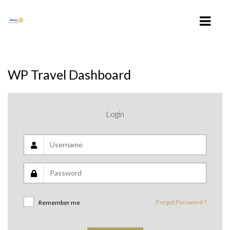
ACCUEIL
WP Travel Dashboard
ROTARY CLUB DE REVEL
NOS ACTIONS
Login
CONTACT
NEWS
AGENDA
VOTRE ESPACE
Forgot Password ?
Remember me